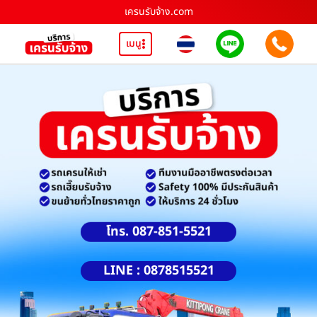
เครนรับจ้าง.com
เมนู
โทร. 087-851-5521
LINE : 0878515521