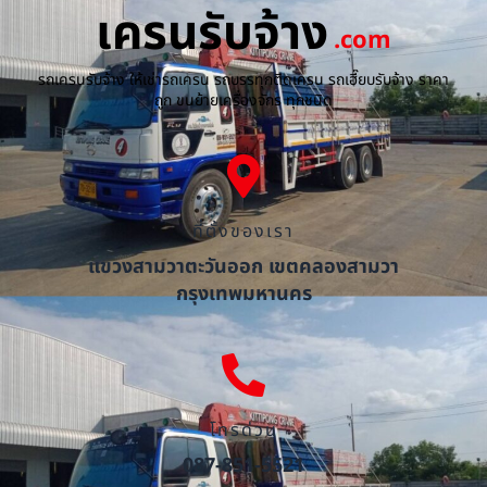
เครนรับจ้าง
.com
รถเครนรับจ้าง ให้เช่ารถเครน รถบรรทุกติดเครน รถเฮี๊ยบรับจ้าง ราคา
ถูก ขนย้ายเครื่องจักร ทุกชนิด
ที่ตั้งของเรา
แขวงสามวาตะวันออก เขตคลองสามวา
กรุงเทพมหานคร
โทรด่วน
087-851-5521