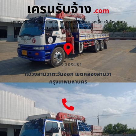
เครนรับจ้าง
.com
รถเครนรับจ้าง ให้เช่ารถเครน รถบรรทุกติดเครน รถเฮี๊ยบรับจ้าง ราคา
ถูก ขนย้ายเครื่องจักร ทุกชนิด
ที่ตั้งของเรา
แขวงสามวาตะวันออก เขตคลองสามวา
กรุงเทพมหานคร
โทรด่วน
087-851-5521