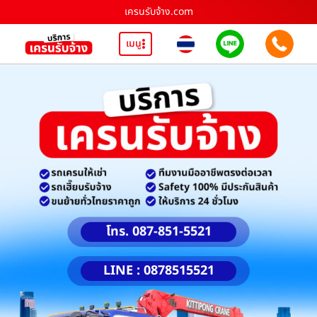
เครนรับจ้าง.com
เมนู
โทร. 087-851-5521
LINE : 0878515521