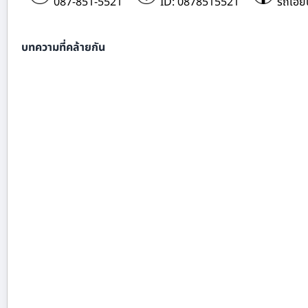
087-851-5521
ID: 0878515521
รถเฮี๊
บทความที่คล้ายกัน