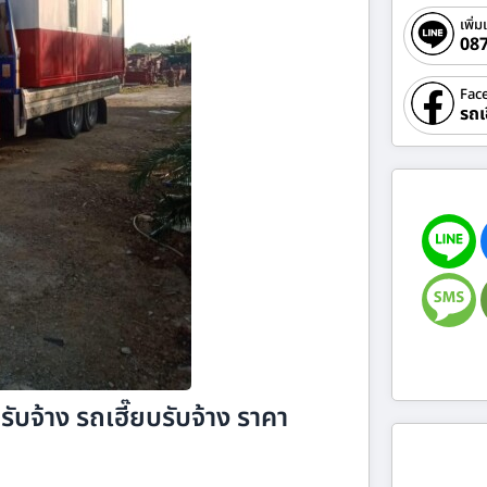
เพิ่ม
08
Fac
รถเ
บจ้าง รถเฮี๊ยบรับจ้าง ราคา