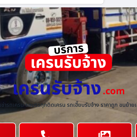
เครนรับจ้าง
.com
้เช่ารถเครน รถบรรทุกติดเครน รถเฮี๊ยบรับจ้าง ราคาถูก ขนย้ายเค