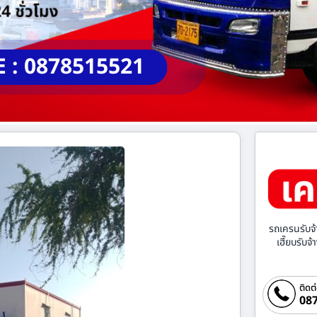
E : 0878515521
รถเครนรับจ้
เฮี๊ยบรับจ
ติดต
087