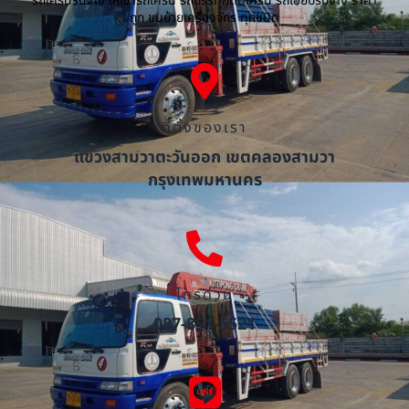
รถเครนรับจ้าง ให้เช่ารถเครน รถบรรทุกติดเครน รถเฮี๊ยบรับจ้าง ราคา
ถูก ขนย้ายเครื่องจักร ทุกชนิด
ที่ตั้งของเรา
แขวงสามวาตะวันออก เขตคลองสามวา
กรุงเทพมหานคร
โทรด่วน
087-851-5521