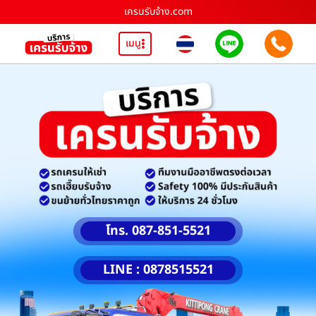
เครนรับจ้าง.com
เมนู
โทร. 087-851-5521
LINE : 0878515521