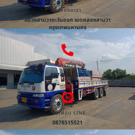
ที่ตั้งของเรา
แขวงสามวาตะวันออก เขตคลองสามวา
กรุงเทพมหานคร
โทรด่วน
087-851-5521
เพิ่มเพื่อน LINE
0878515521