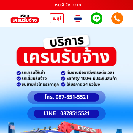
เครนรับจ้าง.com
เมนู
โทร. 087-851-5521
LINE : 0878515521