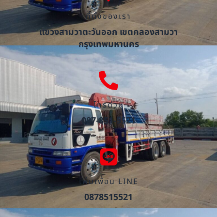
ที่ตั้งของเรา
แขวงสามวาตะวันออก เขตคลองสามวา
กรุงเทพมหานคร
โทรด่วน
087-851-5521
เพิ่มเพื่อน LINE
0878515521