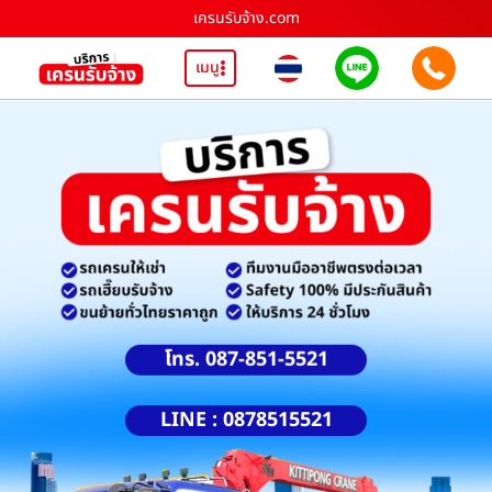
เครนรับจ้าง.com
เมนู
โทร. 087-851-5521
LINE : 0878515521