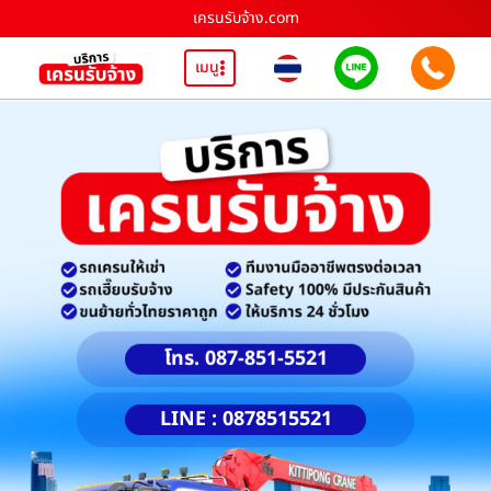
เครนรับจ้าง.com
เมนู
โทร. 087-851-5521
LINE : 0878515521