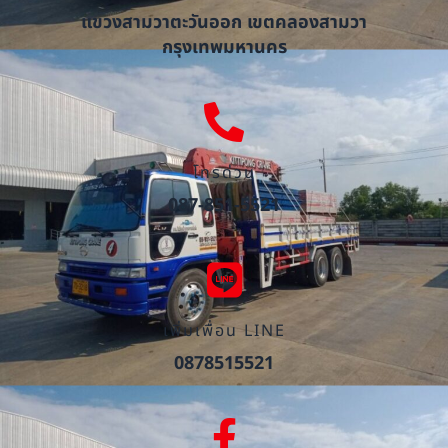
แขวงสามวาตะวันออก เขตคลองสามวา
กรุงเทพมหานคร
โทรด่วน
087-851-5521
เพิ่มเพื่อน LINE
0878515521