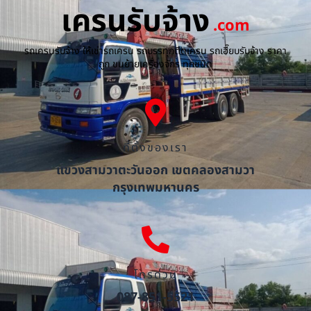
เครนรับจ้าง
.com
รถเครนรับจ้าง ให้เช่ารถเครน รถบรรทุกติดเครน รถเฮี๊ยบรับจ้าง ราคา
ถูก ขนย้ายเครื่องจักร ทุกชนิด
ที่ตั้งของเรา
แขวงสามวาตะวันออก เขตคลองสามวา
กรุงเทพมหานคร
โทรด่วน
087-851-5521