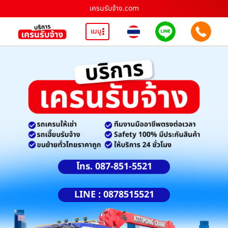
เครนรับจ้าง.com
เมนู
โทร. 087-851-5521
LINE : 0878515521