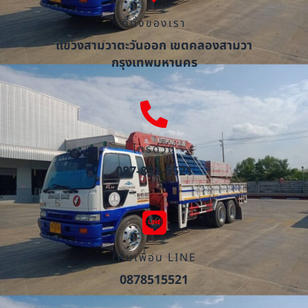
ที่ตั้งของเรา
แขวงสามวาตะวันออก เขตคลองสามวา
กรุงเทพมหานคร
โทรด่วน
087-851-5521
เพิ่มเพื่อน LINE
0878515521