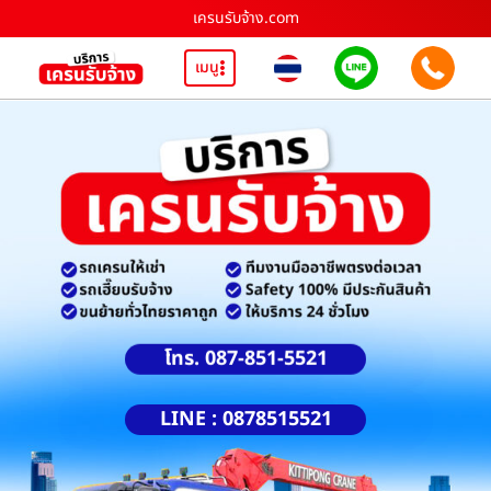
เครนรับจ้าง.com
เมนู
โทร. 087-851-5521
LINE : 0878515521