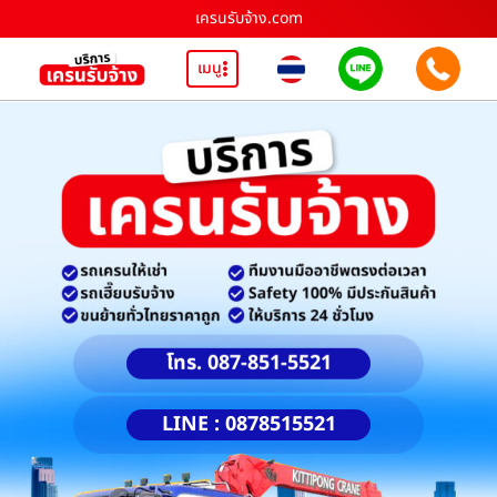
เครนรับจ้าง.com
เมนู
โทร. 087-851-5521
LINE : 0878515521