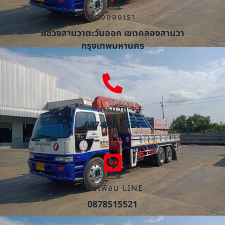
ที่ตั้งของเรา
แขวงสามวาตะวันออก เขตคลองสามวา
กรุงเทพมหานคร
โทรด่วน
087-851-5521
เพิ่มเพื่อน LINE
0878515521