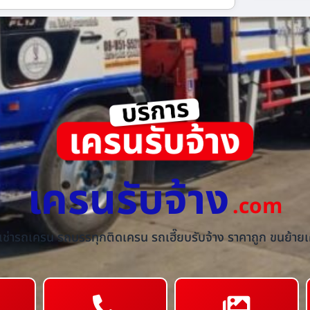
เครนรับจ้าง
.com
้เช่ารถเครน รถบรรทุกติดเครน รถเฮี๊ยบรับจ้าง ราคาถูก ขนย้ายเค