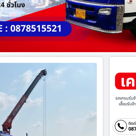
E : 0878515521
รถเครนรับจ้
เฮี๊ยบรับจ
ติดต
087