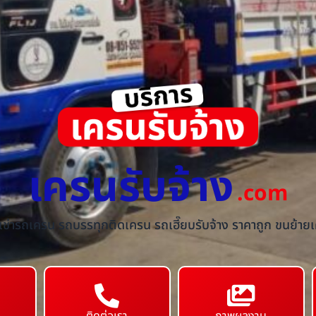
เครนรับจ้าง
.com
้เช่ารถเครน รถบรรทุกติดเครน รถเฮี๊ยบรับจ้าง ราคาถูก ขนย้ายเค