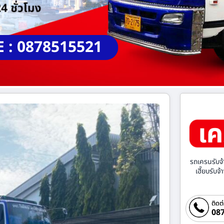
E : 0878515521
รถเครนรับจ้
เฮี๊ยบรับจ
ติดต
087