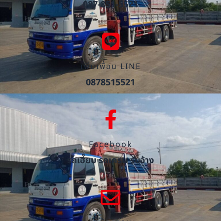
087-851-5521
เพิ่มเพื่อน LINE
0878515521
Facebook
รถเฮี๊ยบ รถเครน รับจ้าง