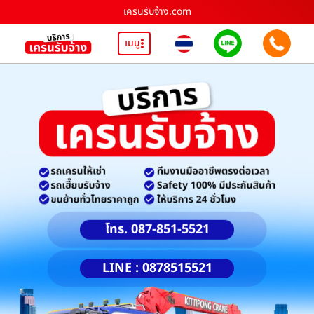
เครนรับจ้าง.com
เมนู
โทร. 087-851-5521
LINE : 0878515521