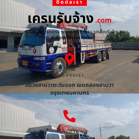
ติดต่อเรา
เครนรับจ้าง
.com
รถเครนรับจ้าง ให้เช่ารถเครน รถบรรทุกติดเครน รถเฮี๊ยบรับจ้าง ราคา
ถูก ขนย้ายเครื่องจักร ทุกชนิด
ที่ตั้งของเรา
แขวงสามวาตะวันออก เขตคลองสามวา
กรุงเทพมหานคร
โทรด่วน