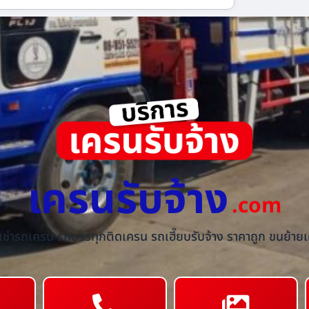
เครนรับจ้าง
.com
้เช่ารถเครน รถบรรทุกติดเครน รถเฮี๊ยบรับจ้าง ราคาถูก ขนย้ายเค