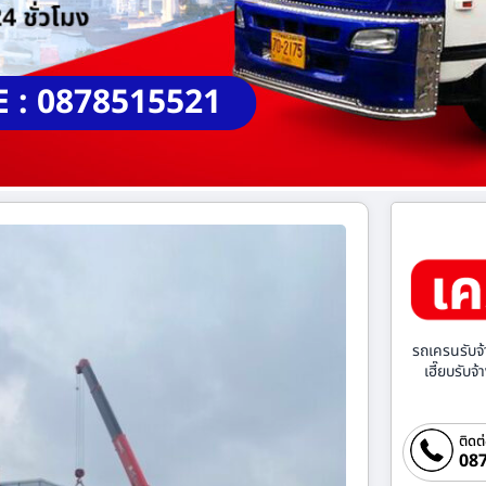
E : 0878515521
รถเครนรับจ้
เฮี๊ยบรับจ
ติดต
087