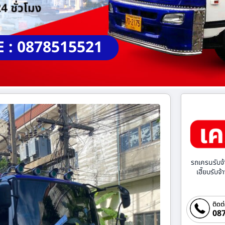
E : 0878515521
รถเครนรับจ้
เฮี๊ยบรับจ
ติดต
087