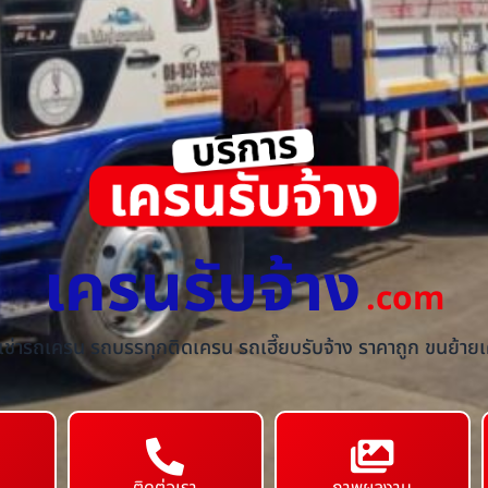
เครนรับจ้าง
.com
้เช่ารถเครน รถบรรทุกติดเครน รถเฮี๊ยบรับจ้าง ราคาถูก ขนย้ายเค