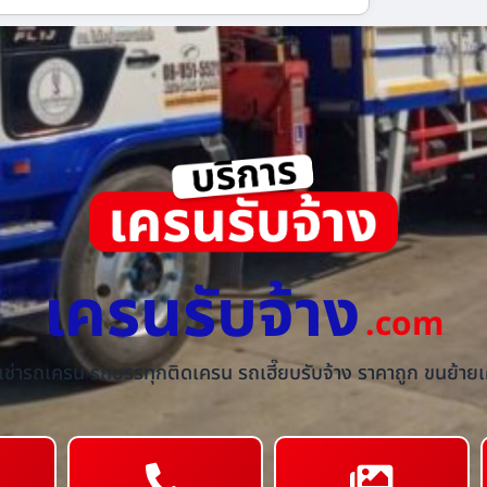
เครนรับจ้าง
.com
้เช่ารถเครน รถบรรทุกติดเครน รถเฮี๊ยบรับจ้าง ราคาถูก ขนย้ายเค