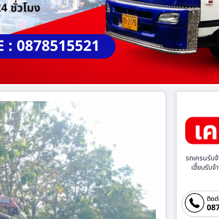
E : 0878515521
รถเครนรับจ้
เฮี๊ยบรับจ
ติดต
087