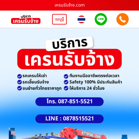
เครนรับจ้าง.com
เมนู
โทร. 087-851-5521
LINE : 0878515521