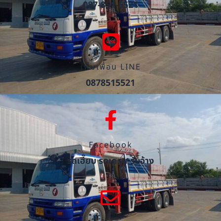
087-851-5521
เพิ่มเพื่อน LINE
0878515521
Facebook
รถเฮี๊ยบ รถเครน รับจ้าง