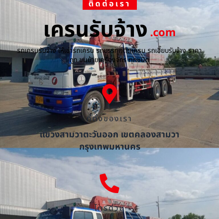
ติดต่อเรา
เครนรับจ้าง
.com
รถเครนรับจ้าง ให้เช่ารถเครน รถบรรทุกติดเครน รถเฮี๊ยบรับจ้าง ราคา
ถูก ขนย้ายเครื่องจักร ทุกชนิด
ที่ตั้งของเรา
แขวงสามวาตะวันออก เขตคลองสามวา
กรุงเทพมหานคร
โทรด่วน