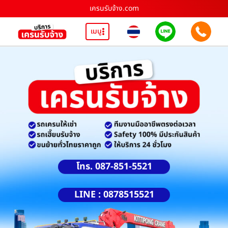
เครนรับจ้าง.com
เมนู
โทร. 087-851-5521
LINE : 0878515521