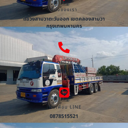
ที่ตั้งของเรา
แขวงสามวาตะวันออก เขตคลองสามวา
กรุงเทพมหานคร
โทรด่วน
087-851-5521
เพิ่มเพื่อน LINE
0878515521