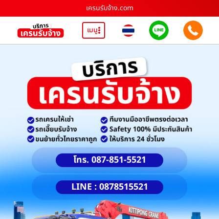
เครนรับจ้าง.com
เมนู
โทร. 087-851-5521
LINE : 0878515521