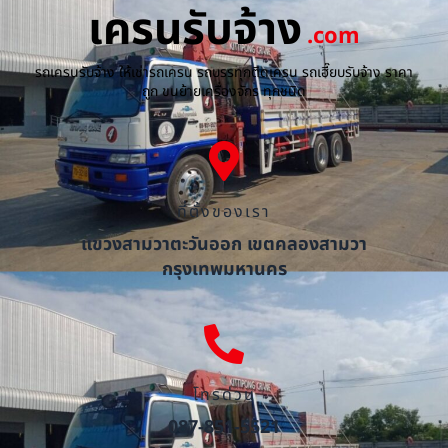
เครนรับจ้าง
.com
รถเครนรับจ้าง ให้เช่ารถเครน รถบรรทุกติดเครน รถเฮี๊ยบรับจ้าง ราคา
ถูก ขนย้ายเครื่องจักร ทุกชนิด
ที่ตั้งของเรา
แขวงสามวาตะวันออก เขตคลองสามวา
กรุงเทพมหานคร
โทรด่วน
087-851-5521