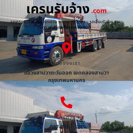
เครนรับจ้าง
.com
รถเครนรับจ้าง ให้เช่ารถเครน รถบรรทุกติดเครน รถเฮี๊ยบรับจ้าง ราคา
ถูก ขนย้ายเครื่องจักร ทุกชนิด
ที่ตั้งของเรา
แขวงสามวาตะวันออก เขตคลองสามวา
กรุงเทพมหานคร
โทรด่วน
087-851-5521