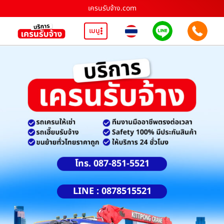
เครนรับจ้าง.com
เมนู
โทร. 087-851-5521
LINE : 0878515521