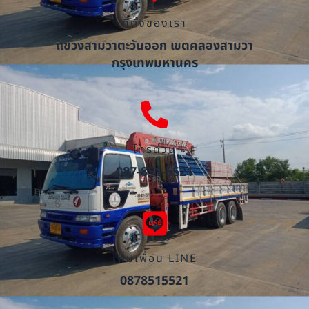
ที่ตั้งของเรา
แขวงสามวาตะวันออก เขตคลองสามวา
กรุงเทพมหานคร
โทรด่วน
087-851-5521
เพิ่มเพื่อน LINE
0878515521