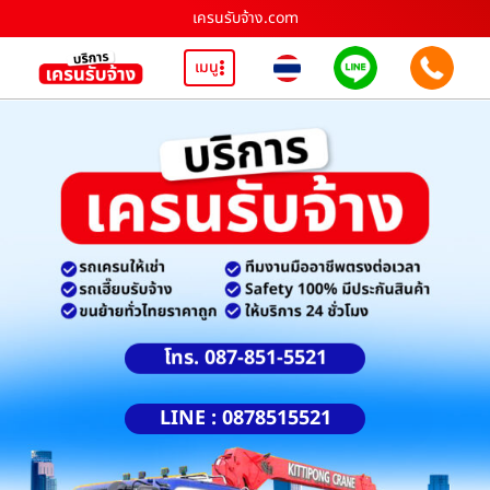
เครนรับจ้าง.com
เมนู
โทร. 087-851-5521
LINE : 0878515521