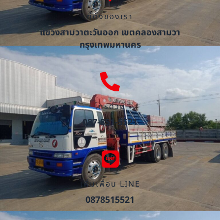
ที่ตั้งของเรา
แขวงสามวาตะวันออก เขตคลองสามวา
กรุงเทพมหานคร
โทรด่วน
087-851-5521
เพิ่มเพื่อน LINE
0878515521